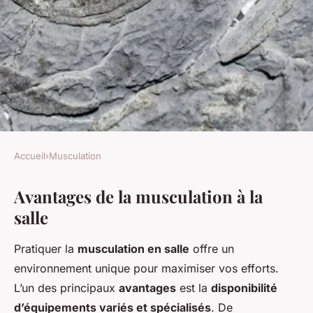
Accueil
›
Musculation
MUSCULATION
Avantages de la musculation à la
Musculation à la salle vs à la
salle
maison : quel programme
choisir ?
Pratiquer la
musculation en salle
offre un
environnement unique pour maximiser vos efforts.
Victoria
•
5 novembre 2024
•
6 min de lecture
L’un des principaux
avantages
est la
disponibilité
d’équipements variés et spécialisés
. De