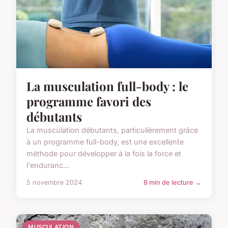
La musculation full-body : le
programme favori des
débutants
La musculation débutants, particulièrement grâce
à un programme full-body, est une excellente
méthode pour développer à la fois la force et
l'enduranc...
5 novembre 2024
8 min de lecture →
MUSCULATION